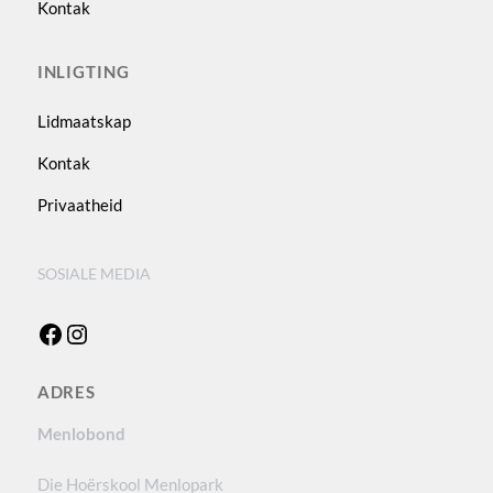
Kontak
INLIGTING
Lidmaatskap
Kontak
Privaatheid
SOSIALE MEDIA
Facebook
Instagram
ADRES
Menlobond
Die Hoërskool Menlopark