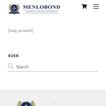
Skip
Cart
Men
to
content
[uwp_account]
SOEK
Back