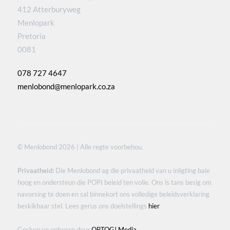
412 Atterburyweg
Menlopark
Pretoria
0081
078 727 4647
menlobond@menlopark.co.za
© Menlobond 2026 | Alle regte voorbehou.
Privaatheid:
Die Menlobond ag die privaatheid van u inligting baie
hoog en ondersteun die POPI beleid ten volle. Ons is tans besig om
navorsing te doen en sal binnekort ons volledige beleidsverklaring
beskikbaar stel. Lees gerus ons doelstellings
hier
.
Geskep en ontwerp deur
OPTOG! Media
.