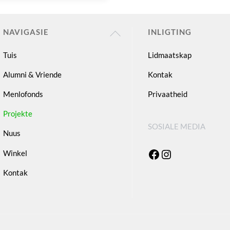
Back
NAVIGASIE
INLIGTING
To
Tuis
Lidmaatskap
Top
Alumni & Vriende
Kontak
Menlofonds
Privaatheid
Projekte
SOSIALE MEDIA
Nuus
Facebook
Instagram
Winkel
Kontak