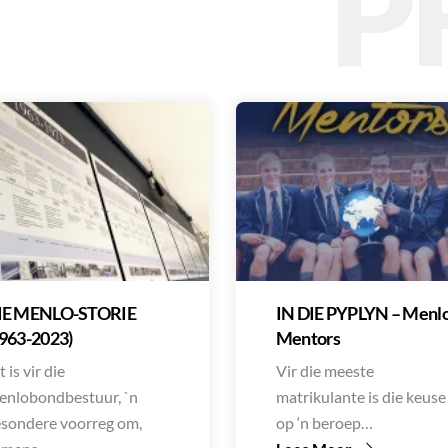
P
IE MENLO-STORIE
IN DIE PYPLYN – Menlo
1963-2023)
Mentors
t is vir die
Vir die meeste
nlobondbestuur, `n
matrikulante is die keuse
sondere voorreg om,
op ‘n beroep…