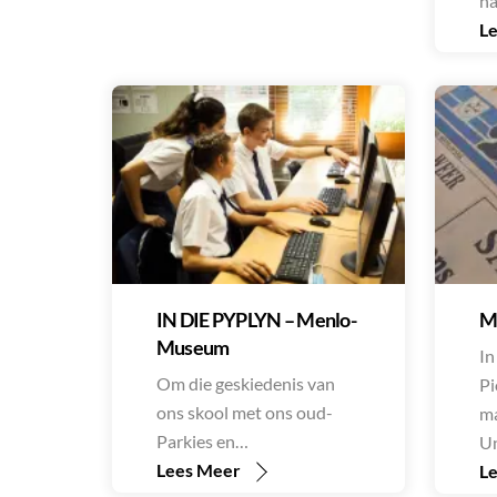
n
L
IN DIE PYPLYN – Menlo-
M
Museum
In
Om die geskiedenis van
Pi
ons skool met ons oud-
ma
Parkies en…
Un
Lees Meer
L