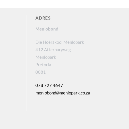
ADRES
Menlobond
Die Hoërskool Menlopark
412 Atterburyweg
Menlopark
Pretoria
0081
078 727 4647
menlobond@menlopark.co.za