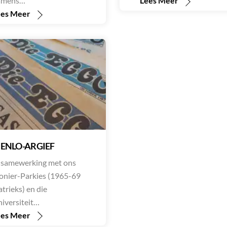
amens…
Lees Meer
ees Meer
ENLO-ARGIEF
 samewerking met ons
onier-Parkies (1965-69
trieks) en die
iversiteit…
ees Meer