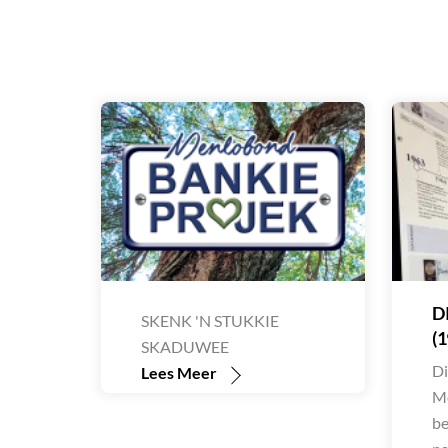
D
SKENK 'N STUKKIE
(
SKADUWEE
Di
Lees Meer
Me
be