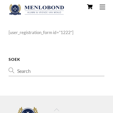
Skip
Cart
Men
to
content
[user_registration_form id=”1222″]
SOEK
Back