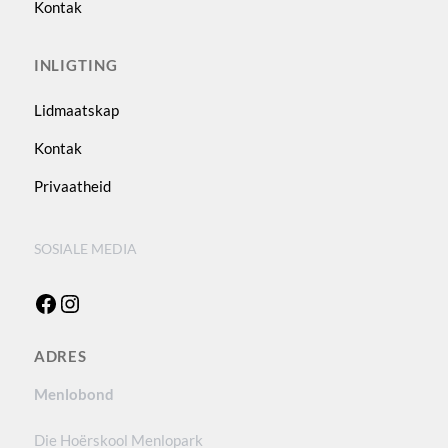
Kontak
INLIGTING
Lidmaatskap
Kontak
Privaatheid
SOSIALE MEDIA
Facebook
Instagram
ADRES
Menlobond
Die Hoërskool Menlopark