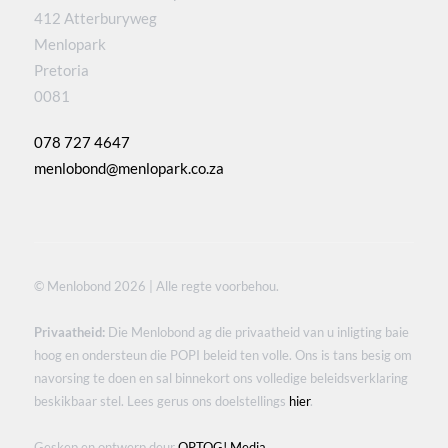
412 Atterburyweg
Menlopark
Pretoria
0081
078 727 4647
menlobond@menlopark.co.za
© Menlobond 2026 | Alle regte voorbehou.
Privaatheid:
Die Menlobond ag die privaatheid van u inligting baie
hoog en ondersteun die POPI beleid ten volle. Ons is tans besig om
navorsing te doen en sal binnekort ons volledige beleidsverklaring
beskikbaar stel. Lees gerus ons doelstellings
hier
.
Geskep en ontwerp deur
OPTOG! Media
.