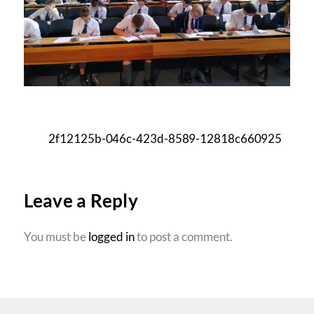
2f12125b-046c-423d-8589-12818c660925
Leave a Reply
You must be
logged in
to post a comment.