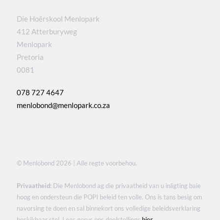
Die Hoërskool Menlopark
412 Atterburyweg
Menlopark
Pretoria
0081
078 727 4647
menlobond@menlopark.co.za
© Menlobond 2026 | Alle regte voorbehou.
Privaatheid:
Die Menlobond ag die privaatheid van u inligting baie
hoog en ondersteun die POPI beleid ten volle. Ons is tans besig om
navorsing te doen en sal binnekort ons volledige beleidsverklaring
beskikbaar stel. Lees gerus ons doelstellings
hier
.