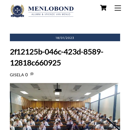
Skip
Cart
Men
to
content
18/01/2023
2f12125b-046c-423d-8589-
12818c660925
0
GISELA