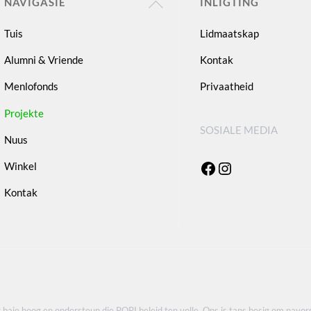
Back
NAVIGASIE
INLIGTING
To
Tuis
Lidmaatskap
Top
Alumni & Vriende
Kontak
Menlofonds
Privaatheid
Projekte
SOSIALE MEDIA
Nuus
Facebook
Instagram
Winkel
Kontak
 baie hoog en ondersteun die POPI beleid ten volle. Ons is tans besig om navors