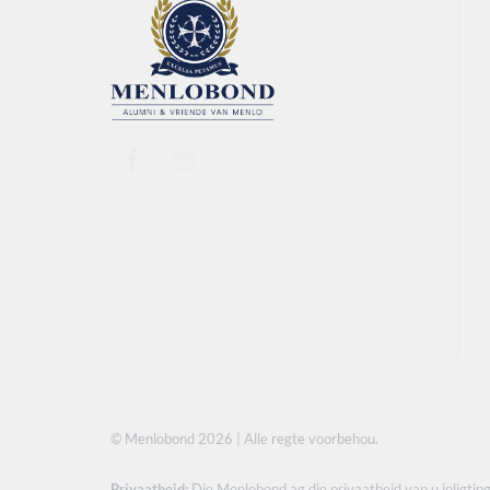
© Menlobond 2026 | Alle regte voorbehou.
Privaatheid:
Die Menlobond ag die privaatheid van u inligting