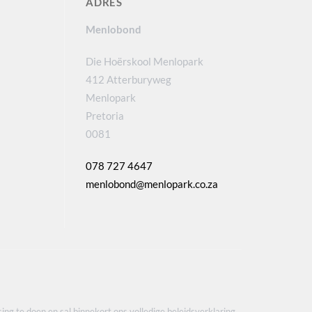
ADRES
Menlobond
Die Hoërskool Menlopark
412 Atterburyweg
Menlopark
Pretoria
0081
078 727 4647
menlobond@menlopark.co.za
ing te doen en sal binnekort ons volledige beleidsverklaring