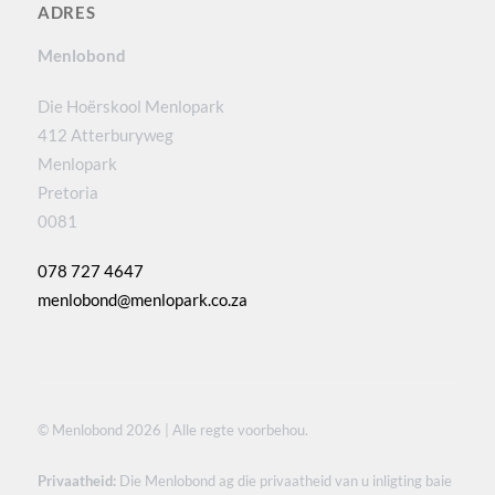
ADRES
Menlobond
Die Hoërskool Menlopark
412 Atterburyweg
Menlopark
Pretoria
0081
078 727 4647
menlobond@menlopark.co.za
© Menlobond 2026 | Alle regte voorbehou.
Privaatheid:
Die Menlobond ag die privaatheid van u inligting baie