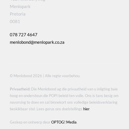
Menlopark
Pretoria
0081
078 727 4647
menlobond@menlopark.co.za
© Menlobond 2026 | Alle regte voorbehou.
Privaatheid:
Die Menlobond ag die privaatheid van u inligting baie
hoog en ondersteun die POPI beleid ten volle. Ons is tans besig om
navorsing te doen en sal binnekort ons volledige beleidsverklaring
beskikbaar stel. Lees gerus ons doelstellings
hier
.
Geskep en ontwerp deur
OPTOG! Media
.