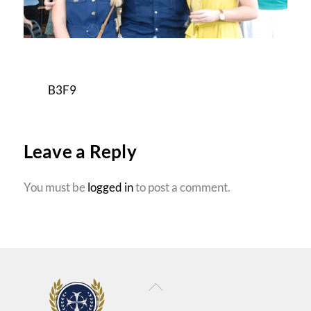
B3F9
Leave a Reply
You must be
logged in
to post a comment.
Back
To