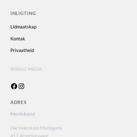
INLIGTING
Lidmaatskap
Kontak
Privaatheid
SOSIALE MEDIA
Facebook
Instagram
ADRES
Menlobond
Die Hoërskool Menlopark
412 Atterburyweg