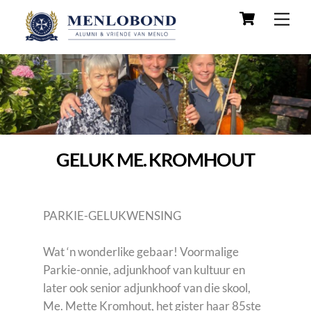
Skip
Cart
Men
to
content
GELUK ME. KROMHOUT
PARKIE-GELUKWENSING
Wat ‘n wonderlike gebaar! Voormalige
Parkie-onnie, adjunkhoof van kultuur en
later ook senior adjunkhoof van die skool,
Me. Mette Kromhout, het gister haar 85ste