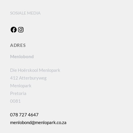
SOSIALE MEDIA
Facebook
Instagram
ADRES
Menlobond
Die Hoërskool Menlopark
412 Atterburyweg
Menlopark
Pretoria
0081
078 727 4647
menlobond@menlopark.co.za