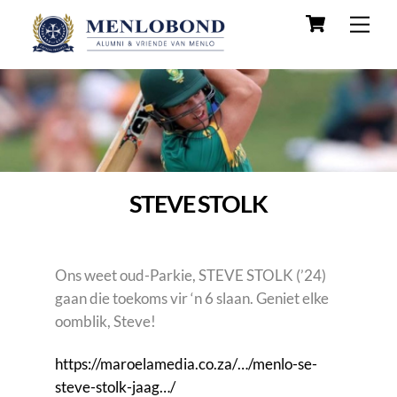
Skip
Cart
Men
to
content
STEVE STOLK
Ons weet oud-Parkie, STEVE STOLK (’24)
gaan die toekoms vir ‘n 6 slaan. Geniet elke
oomblik, Steve!
https://maroelamedia.co.za/…/menlo-se-
steve-stolk-jaag…/