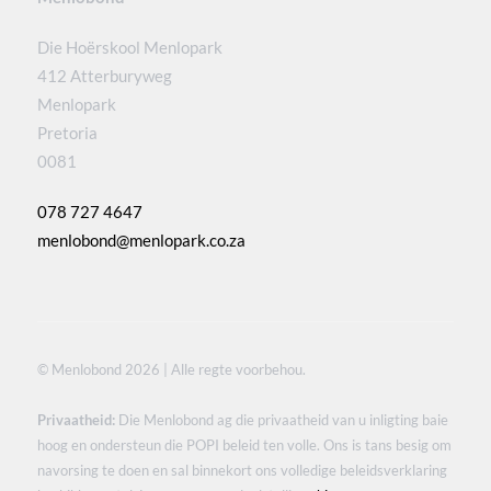
Die Hoërskool Menlopark
412 Atterburyweg
Menlopark
Pretoria
0081
078 727 4647
menlobond@menlopark.co.za
© Menlobond 2026 | Alle regte voorbehou.
Privaatheid:
Die Menlobond ag die privaatheid van u inligting baie
hoog en ondersteun die POPI beleid ten volle. Ons is tans besig om
navorsing te doen en sal binnekort ons volledige beleidsverklaring