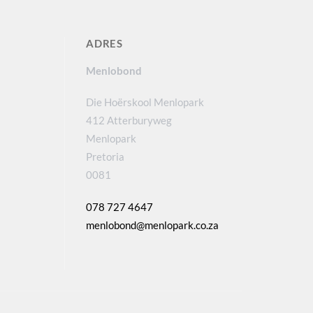
ADRES
Menlobond
Die Hoërskool Menlopark
412 Atterburyweg
Menlopark
Pretoria
0081
078 727 4647
menlobond@menlopark.co.za