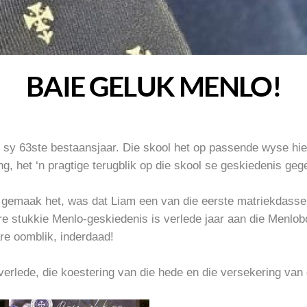
BAIE GELUK MENLO!
l sy 63ste bestaansjaar. Die skool het op passende wyse hie
g, het ‘n pragtige terugblik op die skool se geskiedenis geg
gemaak het, was dat Liam een van die eerste matriekdasse ui
re stukkie Menlo-geskiedenis is verlede jaar aan die Menlo
re oomblik, inderdaad!
verlede, die koestering van die hede en die versekering van