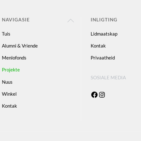
Back
NAVIGASIE
INLIGTING
To
Tuis
Lidmaatskap
Top
Alumni & Vriende
Kontak
Menlofonds
Privaatheid
Projekte
SOSIALE MEDIA
Nuus
Facebook
Instagram
Winkel
Kontak