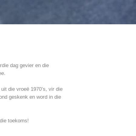
rdie dag gevier en die
ee.
t die vroeë 1970’s, vir die
bond geskenk en word in die
 die toekoms!