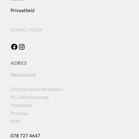
Privaatheid
SOSIALE MEDIA
Facebook
Instagram
ADRES
Menlobond
Die Hoërskool Menlopark
412 Atterburyweg
Menlopark
Pretoria
0081
078 727 4647