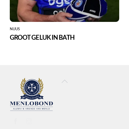
NUUS
GROOT GELUK IN BATH
Back
To
Top