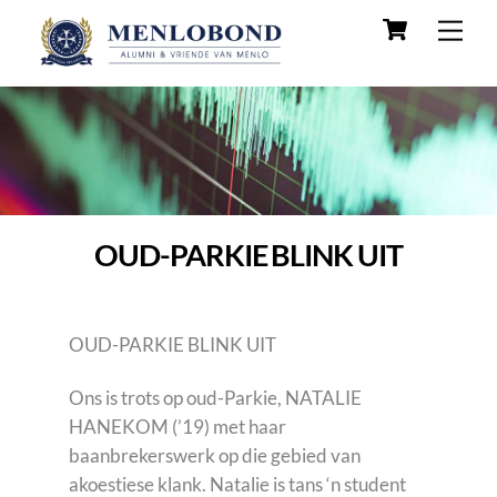
Skip
Cart
Men
to
content
OUD-PARKIE BLINK UIT
OUD-PARKIE BLINK UIT
Ons is trots op oud-Parkie, NATALIE
HANEKOM (’19) met haar
baanbrekerswerk op die gebied van
akoestiese klank. Natalie is tans ‘n student