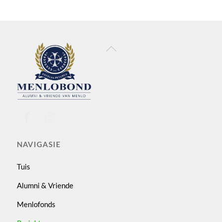
Back
To
Top
NAVIGASIE
Tuis
Alumni & Vriende
Menlofonds