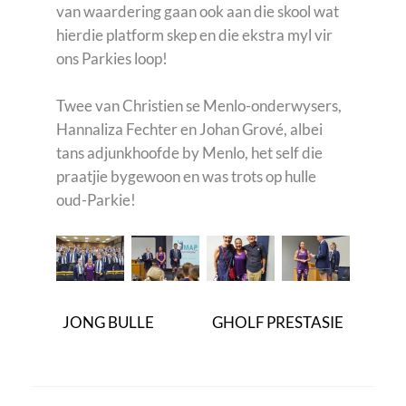
van waardering gaan ook aan die skool wat
hierdie platform skep en die ekstra myl vir
ons Parkies loop!
Twee van Christien se Menlo-onderwysers,
Hannaliza Fechter en Johan Grové, albei
tans adjunkhoofde by Menlo, het self die
praatjie bygewoon en was trots op hulle
oud-Parkie!
JONG BULLE
GHOLF PRESTASIE