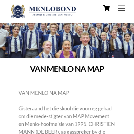
Skip
Cart
Men
to
content
VAN MENLO NA MAP
VAN MENLO NA MAP
Gisteraand het die skool die voorreg gehad
om die mede-stigter van MAP Movement
en Menlo-hoofmeisie van 1995, CHRISTIEN
MANN (DE BEER), as gasspreker by die