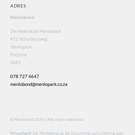
ADRES
Menlobond
Die Hoërskool Menlopark
412 Atterburyweg
Menlopark
Pretoria
0081
078 727 4647
menlobond@menlopark.co.za
© Menlobond 2026 | Alle regte voorbehou.
Privaatheid:
Die Menlobond ag die privaatheid van u inligting baie