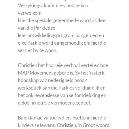
Verrykingsakademie-aand te kon
verwelkom.
Hierdie spesiale geleenthede word as deel
van die Parkies se
leierontwikkelingsprogram aangebied en
elke Parkie word aangemoedig om hierdie
sessies by te woon.
Christien het haar eie verhaal vertel en hoe
MAP Movement gebore is. Sy het ‘n sterk
boodskap van nederigheid asook
werksetiek aan die Parkies verduidelik en
het ook lewenslesse van selfontdekking en
geloof in jou eie vermoeëns gedeel.
Baie dankie vir jou tyd en insette in hierdie
kinders se lewens, Christien. ‘n Groot woord